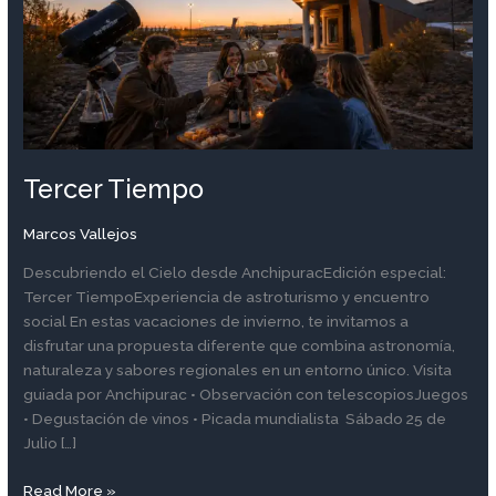
Tercer Tiempo
Marcos Vallejos
Descubriendo el Cielo desde AnchipuracEdición especial:
Tercer TiempoExperiencia de astroturismo y encuentro
social En estas vacaciones de invierno, te invitamos a
disfrutar una propuesta diferente que combina astronomía,
naturaleza y sabores regionales en un entorno único. Visita
guiada por Anchipurac • Observación con telescopiosJuegos
• Degustación de vinos • Picada mundialista Sábado 25 de
Julio […]
Read More »