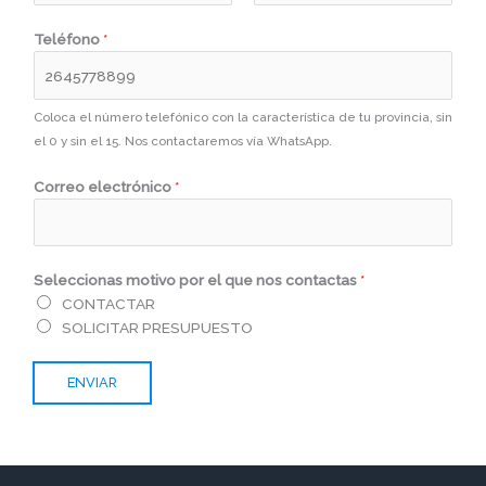
a
N
A
Teléfono
*
o
p
m
e
b
l
r
l
Coloca el número telefónico con la característica de tu provincia, sin
e
i
el 0 y sin el 15. Nos contactaremos vía WhatsApp.
d
o
Correo electrónico
*
Seleccionas motivo por el que nos contactas
*
CONTACTAR
SOLICITAR PRESUPUESTO
ENVIAR