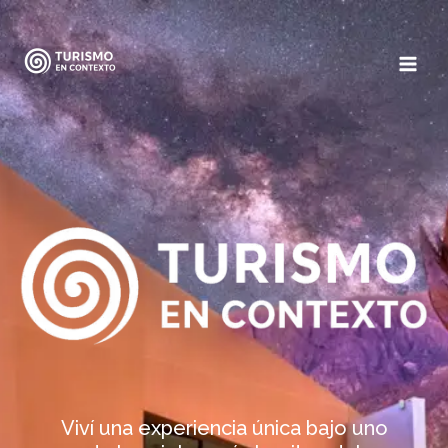
Ir
al
contenido
Viví una experiencia única bajo uno