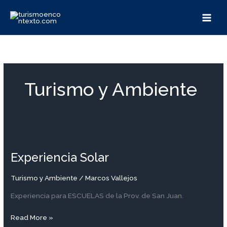
Ir
al
contenido
Turismo y Ambiente
Experiencia
Solar
Experiencia Solar
Turismo y Ambiente
/
Marcos Vallejos
Experiencia para ESCUELAS de la Prov. de San Juan.
Read More »